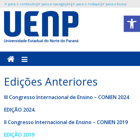
Ir para o conteúdo
|
Ir para a navegação
|
Ir para o rodapé
|
Ir para a busca
Pular
Abrir a barra de ferramentas
para
o
UENP
conteúdo
/
CONIEN
Edições Anteriores
Portal
do
III Congresso Internacional de Ensino – CONIEN 2024
Congresso
Internacional
EDIÇÃO 2024
.
de
Ensino
II Congresso Internacional de Ensino – CONIEN 2019
(CONIEN)
EDIÇÃO 2019
da