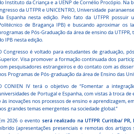
do Instituto da Criança e a UENP de Cornélio Procópio. Na b
ingresso da UTFPR e UNICENTRO, Universidade paranaenses
da Espanha nesta edição. Pelo fato da UTFPR possuir u
Politécnico de Bragança IPB) e buscando aproximar os l
programas de Pós-Graduação da área de ensino da UTFPR, 
do IPB nesta edição.
O Congresso é voltado para estudantes de graduação, pós
Superior. Visa promover a formação continuada dos particip
com pesquisadores estrangeiros e do contato com as disser
nos Programas de Pós-graduação da área de Ensino das Univ
O CONIEN IV terá o objetivo de “Fomentar a integraçã
universidades de Portugal e Espanha, com vistas à troca de 
e às inovações nos processos de ensino e aprendizagem, em d
aos grandes temas emergentes na sociedade global.”
Em 2026 o evento
será realizado na UTFPR Curitiba/ PR,
híbrido (apresentações presenciais e remotas dos artigos 