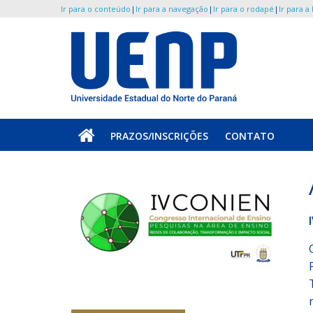
Ir para o conteúdo
|
Ir para a navegação
|
Ir para o rodapé
|
Ir para a
Pular
para
o
UENP
conteúdo
/
PRAZOS/INSCRIÇÕES
CONTATO
CONIEN
Portal
do
Congresso
Internacional
de
Ensino
(CONIEN)
da