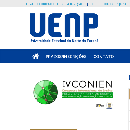
Ir para o conteúdo
|
Ir para a navegação
|
Ir para o rodapé
|
Ir para a
Pular
para
o
UENP
conteúdo
/
PRAZOS/INSCRIÇÕES
CONTATO
CONIEN
Portal
do
Congresso
Internacional
de
Ensino
(CONIEN)
da