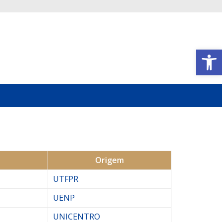
Abrir a barra de ferramentas
Origem
UTFPR
UENP
UNICENTRO