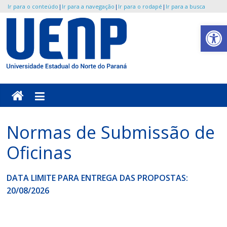
Ir para o conteúdo
|
Ir para a navegação
|
Ir para o rodapé
|
Ir para a busca
Pular
Abrir a barra de ferramentas
para
o
UENP
conteúdo
/
JORESP
Normas de Submissão de
Jornada
Oficinas
Regional
de
Educação
DATA LIMITE PARA ENTREGA DAS PROPOSTAS:
Sexual
20/08/2026
do
Paraná