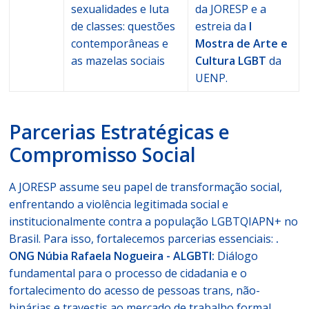
sexualidades e luta
da JORESP e a
de classes: questões
estreia da
I
contemporâneas e
Mostra de Arte e
as mazelas sociais
Cultura LGBT
da
UENP.
Parcerias Estratégicas e
Compromisso Social
A JORESP assume seu papel de transformação social,
enfrentando a violência legitimada social e
institucionalmente contra a população LGBTQIAPN+ no
Brasil. Para isso, fortalecemos parcerias essenciais:
.
ONG Núbia Rafaela Nogueira - ALGBTI:
Diálogo
fundamental para o
processo de cidadania e o
fortalecimento do acesso de pessoas trans,
não-
binárias e travestis ao mercado de trabalho formal.
.