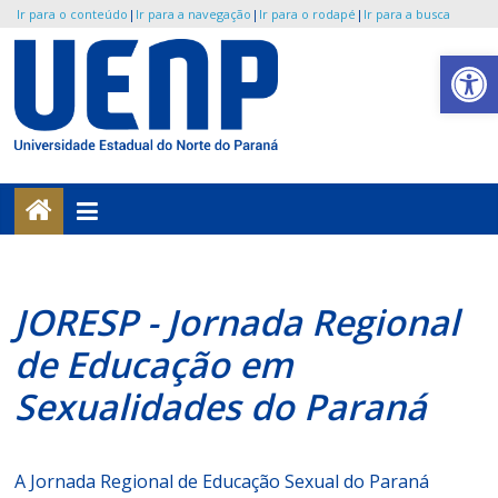
Ir para o conteúdo
|
Ir para a navegação
|
Ir para o rodapé
|
Ir para a busca
Pular
Abrir a barra de ferramentas
para
o
UENP
conteúdo
/
JORESP
Jornada
JORESP - Jornada Regional
Regional
de
de Educação em
Educação
Sexualidades do Paraná
Sexual
do
Paraná
A Jornada Regional de Educação Sexual do Paraná