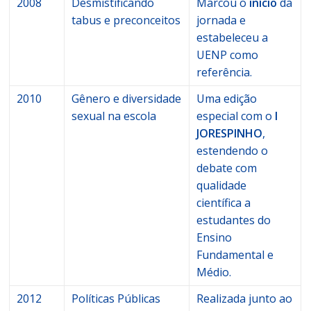
2008
Desmistificando
Marcou o
início
da
tabus e preconceitos
jornada e
estabeleceu a
UENP como
referência.
2010
Gênero e diversidade
Uma edição
sexual na escola
especial com o
I
JORESPINHO
,
estendendo o
debate com
qualidade
científica a
estudantes do
Ensino
Fundamental e
Médio.
2012
Políticas Públicas
Realizada junto ao