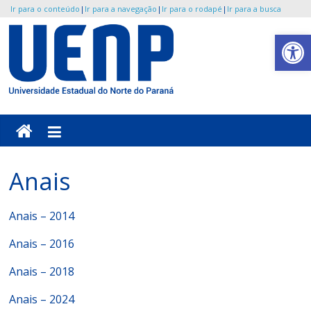
Ir para o conteúdo
|
Ir para a navegação
|
Ir para o rodapé
|
Ir para a busca
Pular
Abrir a barra de ferramentas
para
o
UENP
conteúdo
/
JORESP
Anais
Jornada
Regional
Anais – 2014
de
Educação
Anais – 2016
Sexual
do
Anais – 2018
Paraná
Anais – 2024