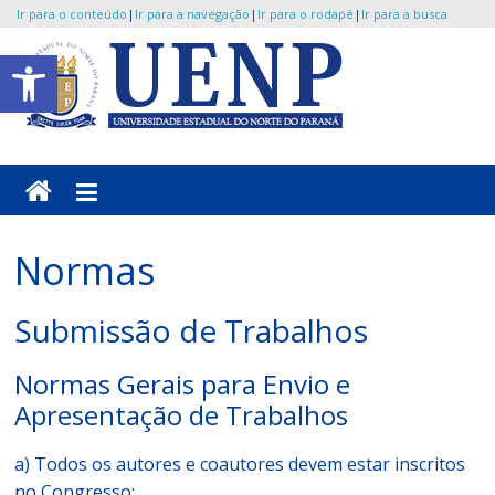
Ir para o conteúdo
|
Ir para a navegação
|
Ir para o rodapé
|
Ir para a busca
Pular
Abrir a barra de ferramentas
para
o
UENP
conteúdo
/
CONFIUENP
Normas
Portal
de
Submissão de Trabalhos
Eventos
da
Normas Gerais para Envio e
Universidade
Apresentação de Trabalhos
a) Todos os autores e coautores devem estar inscritos
no Congresso;