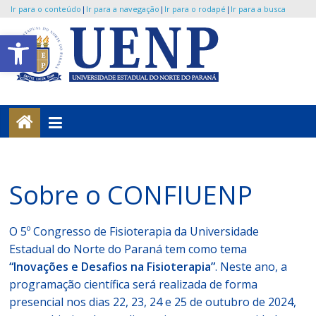
Ir para o conteúdo
|
Ir para a navegação
|
Ir para o rodapé
|
Ir para a busca
Pular
Abrir a barra de ferramentas
para
o
UENP
conteúdo
/
CONFIUENP
Portal
Sobre o CONFIUENP
de
Eventos
O 5º Congresso de Fisioterapia da Universidade
da
Estadual do Norte do Paraná tem como tema
Universidade
“Inovações e Desafios na Fisioterapia”
. Neste ano, a
programação científica será realizada de forma
presencial nos dias 22, 23, 24 e 25 de outubro de 2024,