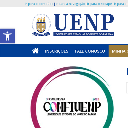
Ir para o conteúdo
|
Ir para a navegação
|
Ir para o rodapé
|
Ir para a
Pular
para
o
UENP
Abrir a barra de ferramentas
conteúdo
/
INSCRIÇÕES
FALE CONOSCO
MINHA 
CONFIUENP
Portal
de
Eventos
da
Universidade