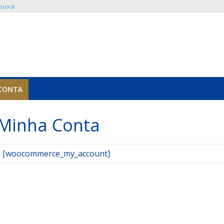
 busca
CONTA
Minha Conta
[woocommerce_my_account]