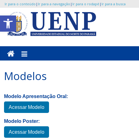
Ir para o conteúdo
|
Ir para a navegação
|
Ir para o rodapé
|
Ir para a busca
Pular
Abrir a barra de ferramentas
para
o
UENP
conteúdo
/
CONFIUENP
Modelos
Portal
de
Eventos
Modelo Apresentação Oral:
da
Acessar Modelo
Universidade
Modelo Poster:
Acessar Modelo