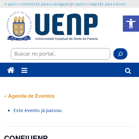
Ir para o conteúdo
|
Ir para a navegação
|
Ir para o rodapé
|
Ir para a busca
Pular
Abrir a barra de ferramentas
para
o
UENP/Eventos
conteúdo
Portal
Pes
de
Eventos
da
Universidade
« Agenda de Eventos
Este evento já passou.
CONFIUENP