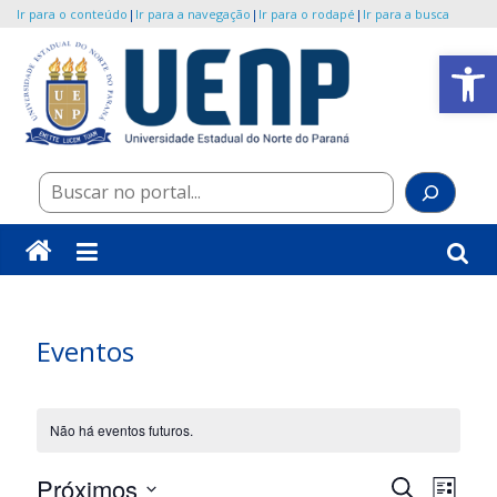
Ir para o conteúdo
|
Ir para a navegação
|
Ir para o rodapé
|
Ir para a busca
Pular
Abrir a barra de ferramentas
para
o
UENP/Eventos
conteúdo
Portal
Pes
de
Eventos
da
Universidade
Eventos
Não há eventos futuros.
P
N
Próximos
P