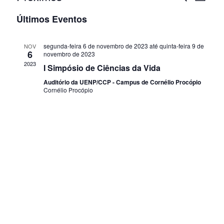
L
r
a
S
e
i
Últimos Eventos
o
e
s
v
c
s
t
l
u
e
a
segunda-feira 6 de novembro de 2023
até
quinta-feira 9 de
e
NOV
q
r
6
novembro de 2023
g
c
a
2023
I Simpósio de Ciências da Vida
u
i
r
a
Auditório da UENP/CCP - Campus de Cornélio Procópio
e
o
i
Cornélio Procópio
ç
v
n
e
s
ã
e
n
a
o
a
t
d
o
d
e
a
s
o
t
n
a
v
a
.
i
v
s