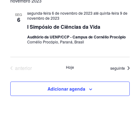
e
s
novembro 2023
v
c
s
t
l
u
e
segunda-feira 6 de novembro de 2023
até
quinta-feira 9 de
a
SEG
e
q
r
novembro de 2023
6
g
c
a
I Simpósio de Ciências da Vida
u
i
r
a
Auditório da UENP/CCP - Campus de Cornélio Procópio
e
o
i
Cornélio Procópio, Paraná, Brasil
ç
v
n
e
s
ã
e
n
a
o
a
t
Eventos
anterior
Hoje
Eventos
seguinte
d
o
d
e
a
s
o
t
n
Adicionar agenda
a
v
a
.
i
v
s
e
u
g
a