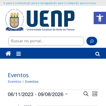
Ir para o conteúdo
|
Ir para a navegação
|
Ir para o rodapé
|
Ir para a busca
Pular
Abrir a barra de ferramentas
para
o
UENP/Eventos
conteúdo
Portal
Pes
de
Eventos
da
Universidade
Eventos
Eventos
Eventos
Eventos
P
N
06/11/2023
 - 
09/08/2026
P
L
r
a
S
e
i
o