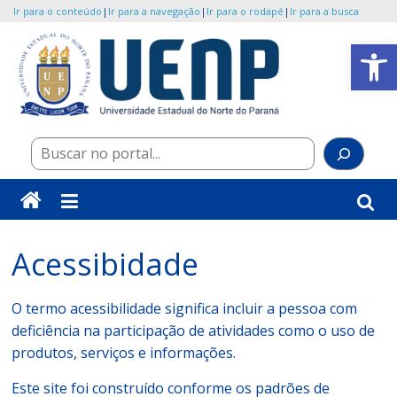
Ir para o conteúdo
|
Ir para a navegação
|
Ir para o rodapé
|
Ir para a busca
Pular
Abrir a barra de ferramentas
para
o
UENP/Eventos
conteúdo
Portal
Pes
de
Eventos
da
Universidade
Acessibidade
O termo acessibilidade significa incluir a pessoa com
deficiência na participação de atividades como o uso de
produtos, serviços e informações.
Este site foi construído conforme os padrões de