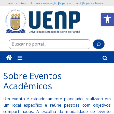
Ir para o conteúdo
|
Ir para a navegação
|
Ir para o rodapé
|
Ir para a busca
Pular
Abrir a barra de ferramentas
para
o
UENP/Eventos
conteúdo
Portal
Pes
de
Eventos
da
Universidade
Sobre Eventos
Acadêmicos
Um evento é cuidadosamente planejado, realizado em
um local específico e reúne pessoas com objetivos
compartilhados. A escolha da modalidade de evento