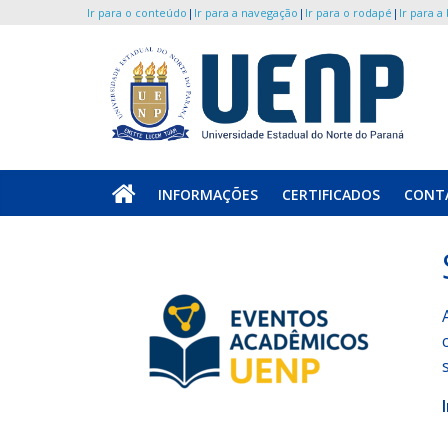
Ir para o conteúdo
|
Ir para a navegação
|
Ir para o rodapé
|
Ir para a
Pular
para
o
UENP/Eventos
conteúdo
Portal
de
INFORMAÇÕES
CERTIFICADOS
CONT
Eventos
da
Universidade