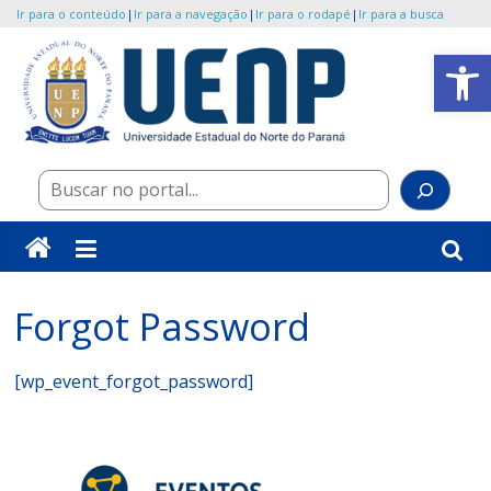
Ir para o conteúdo
|
Ir para a navegação
|
Ir para o rodapé
|
Ir para a busca
Pular
Abrir a barra de ferramentas
para
o
UENP/Eventos
conteúdo
Portal
Pes
de
Eventos
da
Universidade
Forgot Password
[wp_event_forgot_password]