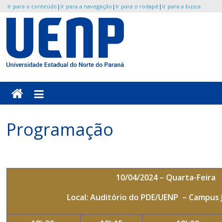
Ir para o conteúdo
|
Ir para a navegação
|
Ir para o rodapé
|
Ir para a busca
Pular
para
o
UENP
conteúdo
/
COEB
Programação
Portal
do
SoLetras
10/04/2024 – Quarta-Feira
Local: Auditório do PDE/UENP – Campus 