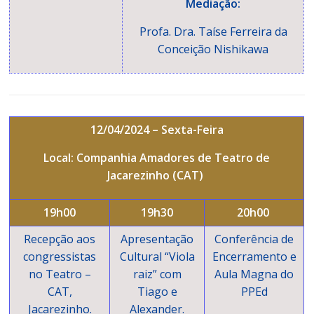
Mediação:
Profa. Dra. Taíse Ferreira da
Conceição Nishikawa
12/04/2024 – Sexta-Feira
Local: Companhia Amadores de Teatro de
Jacarezinho (CAT)
19h00
19h30
20h00
Recepção aos
Apresentação
Conferência de
congressistas
Cultural “Viola
Encerramento e
no Teatro –
raiz” com
Aula Magna do
CAT,
Tiago e
PPEd
Jacarezinho.
Alexander.