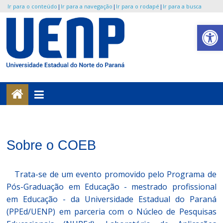
Ir para o conteúdo
|
Ir para a navegação
|
Ir para o rodapé
|
Ir para a busca
Pular
Abrir a barra de ferramentas
para
o
UENP
conteúdo
/
COEB
Portal
Sobre o COEB
do
SoLetras
Trata-se de um evento promovido pelo Programa de
Pós-Graduação em Educação - mestrado profissional
em Educação - da Universidade Estadual do Paraná
(PPEd/UENP) em parceria com o Núcleo de Pesquisas