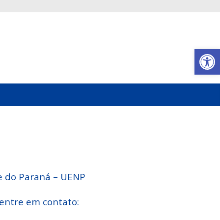
Abrir a barra de ferramentas
e do Paraná – UENP
entre em contato: