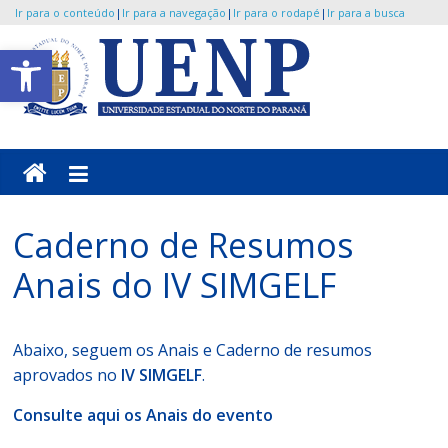
Ir para o conteúdo
|
Ir para a navegação
|
Ir para o rodapé
|
Ir para a busca
Pular
Abrir a barra de ferramentas
para
o
UENP
conteúdo
/
SIMGELF
Caderno de Resumos
Portal
Anais do IV SIMGELF
de
Eventos
da
Abaixo, seguem os Anais e Caderno de resumos
Universidade
aprovados no
IV SIMGELF
.
Consulte aqui os Anais do evento