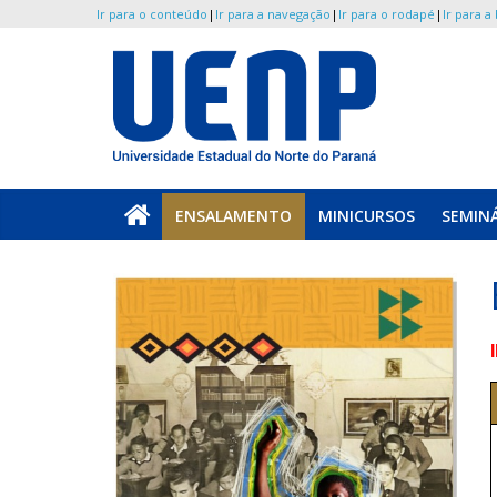
Ir para o conteúdo
|
Ir para a navegação
|
Ir para o rodapé
|
Ir para a
Pular
para
o
UENP
conteúdo
/
ENSALAMENTO
MINICURSOS
SEMINÁ
JEHUENP
Jornada
de
Ensino
de
História