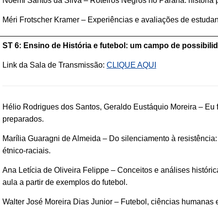
Noemi Santos da Silva – Roteiros Negros no Paraná: história p
Méri Frotscher Kramer – Experiências e avaliações de estudan
ST 6: Ensino de História e futebol: um campo de possibili
Link da Sala de Transmissão:
CLIQUE AQUI
Hélio Rodrigues dos Santos, Geraldo Eustáquio Moreira – Eu fa
preparados.
Marília Guaragni de Almeida – Do silenciamento à resistência:
étnico-raciais.
Ana Letícia de Oliveira Felippe – Conceitos e análises histó
aula a partir de exemplos do futebol.
Walter José Moreira Dias Junior – Futebol, ciências humanas e