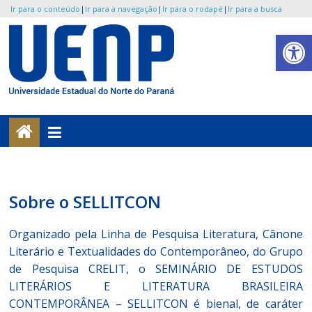
Ir para o conteúdo
|
Ir para a navegação
|
Ir para o rodapé
|
Ir para a busca
Pular
Abrir a barra de ferramentas
para
o
UENP
conteúdo
/
SELLITCON
Portal
Sobre o SELLITCON
do
SoLetras
Organizado pela Linha de Pesquisa Literatura, Cânone
Literário e Textualidades do Contemporâneo, do Grupo
de Pesquisa CRELIT, o SEMINÁRIO DE ESTUDOS
LITERÁRIOS E LITERATURA BRASILEIRA
CONTEMPORÂNEA – SELLITCON é bienal, de caráter